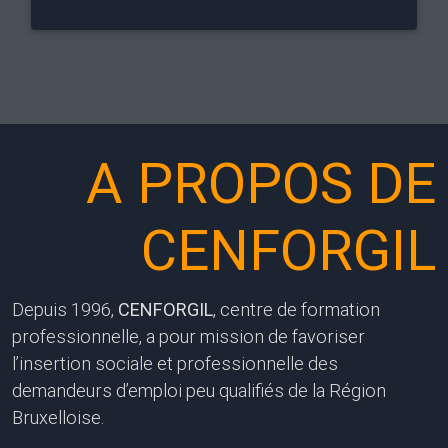
0 m2 à la disposition des
En savoir plus sur « 
mandeurs d’emploi désireux
du midi »
pprendre un métier qualifié et de
crocher un emploi.
A PROPOS DE
CENFORGIL
Depuis 1996,
CENFORGIL
, centre de formation
professionnelle, a pour mission de favoriser
l’insertion sociale et professionnelle des
demandeurs d’emploi peu qualifiés de la Région
Bruxelloise.