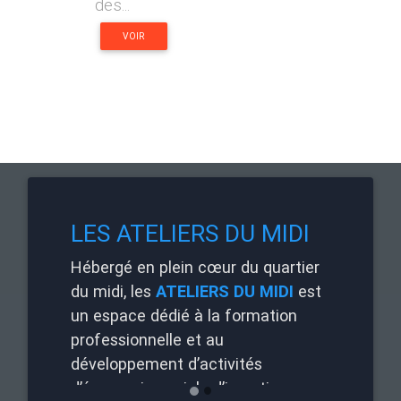
des...
VOIR
ES ATELIERS DU MIDI
LES ATELIERS 
bergé en plein cœur du quartier
Une infrastructure, 
midi, les
ATELIERS DU MIDI
est
des équipements de 
 espace dédié à la formation
adaptés aux besoins
fessionnelle et au
pédagogiques de no
veloppement d’activités
formations.
conomie sociale d’insertion :