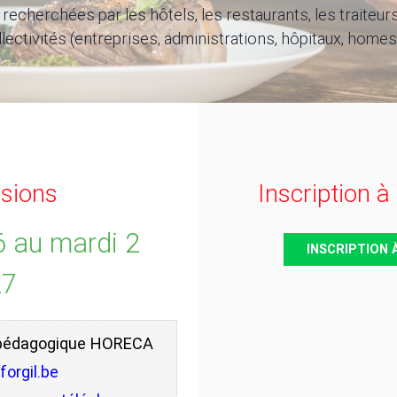
recherchées par les hôtels, les restaurants, les traiteur
llectivités (entreprises, administrations, hôpitaux, homes,
sions
Inscription à
 au mardi 2
INSCRIPTION 
27
 pédagogique HORECA
orgil.be