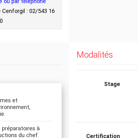
te ou par téléphone
 Cenforgil : 02/543 16
30
Modalités
Stage
rmes et
vironnement,
ie.
 préparatoires à
ructions du chef.
Certification