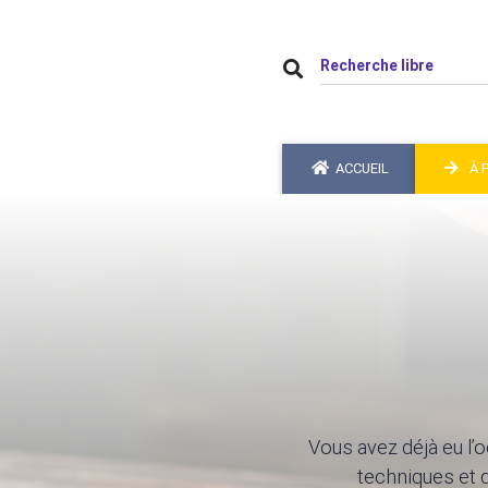
ACCUEIL
À 
Vous avez déjà eu l’
techniques et 